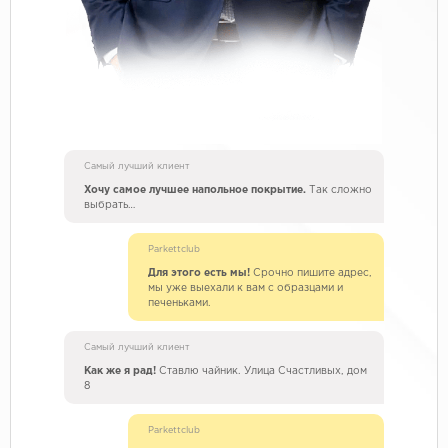
Самый лучший клиент
Хочу самое лучшее напольное покрытие.
Так сложно
выбрать…
Parkettclub
Для этого есть мы!
Срочно пишите адрес,
мы уже выехали к вам с образцами и
печеньками.
Самый лучший клиент
Как же я рад!
Ставлю чайник. Улица Счастливых, дом
8
Parkettclub