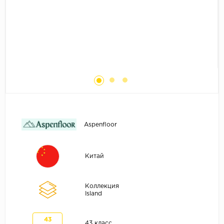
Без фаски
Фурнитура для плинтуса
Бренды
MY STEP
MY FLOOR
ROOMS
KRONOPOL
BINYL PRO
JOSS BEAUMONT
Aspenfloor
KASTAMONU
MOST FLOORING
Китай
CLIX FLOOR
SWISS KRONO
Коллекция
Island
TIMBER
ABERHOF
43
43 класс