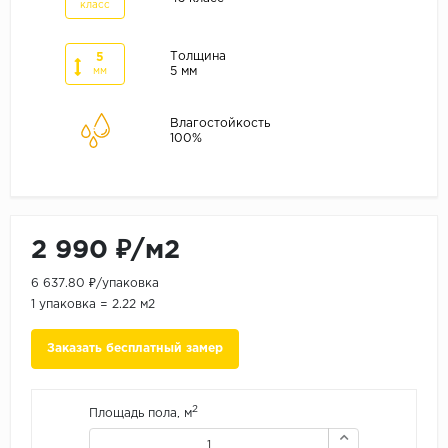
ALPINE FLOOR
класс
ARTEO
Толщина
5
KRONOTEX
5 мм
мм
Страна
Влагостойкость
100%
Бельгия
Германия
Китай
Польша
2 990 ₽/м2
Россия
6 637.80 ₽/упаковка
Франция
1 упаковка = 2.22 м2
Порода
Заказать бесплатный замер
Дуб
Каштан
2
Площадь пола, м
Клен