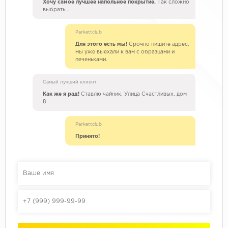
Хочу самое лучшее напольное покрытие.
Так сложно
выбрать…
Parkettclub
Для этого есть мы!
Срочно пишите адрес,
мы уже выехали к вам с образцами и
печеньками.
Самый лучший клиент
Как же я рад!
Ставлю чайник. Улица Счастливых, дом
8
Parkettclub
Принято!