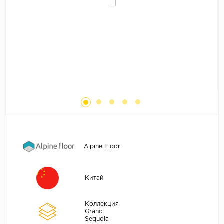
Без фаски
Фурнитура для плинтуса
Бренды
MY STEP
MY FLOOR
ROOMS
KRONOPOL
BINYL PRO
JOSS BEAUMONT
KASTAMONU
Alpine Floor
MOST FLOORING
CLIX FLOOR
Китай
SWISS KRONO
TIMBER
Коллекция
ABERHOF
Grand
Sequoia