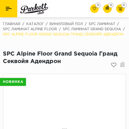
0
0
0
Назад
Назад
ГЛАВНАЯ
/
КАТАЛОГ
/
ВИНИЛОВЫЙ ПОЛ
/
SPC ЛАМИНАТ
/
SPC ЛАМИНАТ ALPINE FLOOR
/
SPC ЛАМИНАТ GRAND SEQUOIA
/
SPC ALPINE FLOOR GRAND SEQUOIA ГРАНД СЕКВОЙЯ АДЕНДРОН
Класс
Ламинат
32 класс
Паркет
SPC Alpine Floor Grand Sequoia Гранд
33 класс
Секвойя Адендрон
Виниловый пол (SPC/ПВХ)
34 класс
Толшина
Инженерная доска
НОВИНКА
8мм
Материалы для укладки
10мм
Плинтус
12мм
Фаска
Пороги
С фаской
Подложка под паркет и ламинат