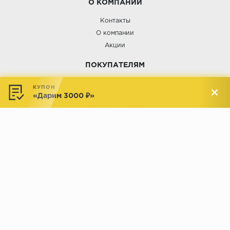
О КОМПАНИИ
Контакты
О компании
Акции
ПОКУПАТЕЛЯМ
Услуги
КУПОН
«Дарим 3000 ₽»
Доставка и оплата
Обмен и возврат
Новости
АДРЕСА МАГАЗИНОВ:
Менделеева, 137, ТЦ «Радуга»
Менделеева, 158, ТВК «ВДНХ-
секция М16
Дом»
секция 1В6
Индустриальное шоссе, 44/1,
Комсомольская, 112, ТВК
ТВК «РАДУГА ЭКСПО»
«ДОМПРОДОМ»
секция 1В3
секция 1-27