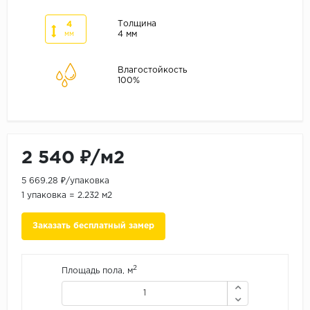
ALPINE FLOOR
ARTEO
Толщина
4
4 мм
мм
KRONOTEX
Влагостойкость
Страна
100%
Бельгия
Германия
Китай
2 540 ₽/м2
Польша
5 669.28 ₽/упаковка
Россия
1 упаковка = 2.232 м2
Франция
Заказать бесплатный замер
Порода
Дуб
2
Площадь пола, м
Каштан
Клен