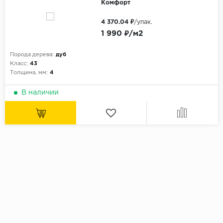
Комфорт
4 370.04 ₽
/упак.
1 990 ₽/м2
Порода дерева:
дуб
Класс:
43
Толщина, мм:
4
В наличии