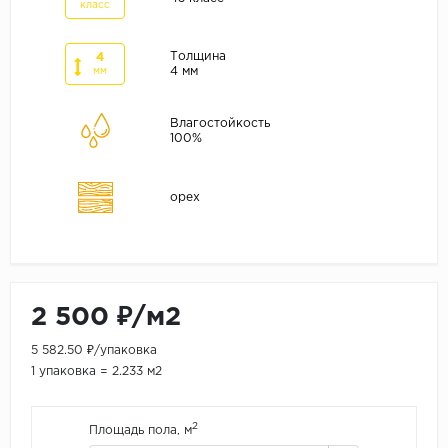
ALPINE FLOOR
класс
ARTEO
Толщина
4
KRONOTEX
4 мм
мм
Страна
Влагостойкость
100%
Бельгия
Германия
орех
Китай
Польша
Россия
Франция
2 500 ₽/м2
Порода
5 582.50 ₽/упаковка
Дуб
1 упаковка = 2.233 м2
Каштан
2
Клен
Площадь пола, м