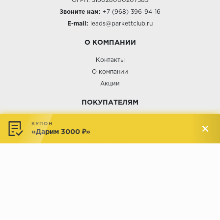
ОГРН: 316028000207585
Звоните нам:
+7 (968) 396-94-16
E-mail:
leads@parkettclub.ru
О КОМПАНИИ
Контакты
О компании
Акции
ПОКУПАТЕЛЯМ
Услуги
КУПОН
«Дарим 3000 ₽»
Доставка и оплата
Обмен и возврат
Новости
АДРЕСА МАГАЗИНОВ:
Менделеева, 137, ТЦ «Радуга»
Менделеева, 158, ТВК «ВДНХ-
секция М16
Дом»
секция 1В6