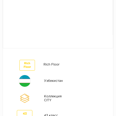
Без фаски
Фурнитура для плинтуса
Бренды
MY STEP
MY FLOOR
ROOMS
KRONOPOL
BINYL PRO
JOSS BEAUMONT
Rich
Rich Floor
Floor
KASTAMONU
MOST FLOORING
Узбекистан
CLIX FLOOR
SWISS KRONO
Коллекция
CITY
TIMBER
ABERHOF
43
43 класс