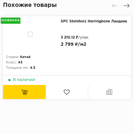
Похожие товары
НОВИНКА
SPC Steinholz Herringbone Ландекк
3 210.12 ₽
/упак.
2 799 ₽/м2
Страна:
Китай
Класс:
43
Толщина, мм:
4.5
В наличии