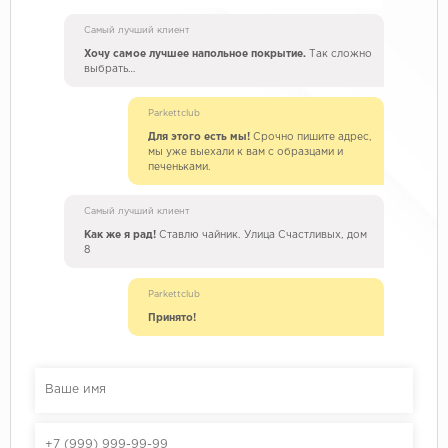
Самый лучший клиент
Хочу самое лучшее напольное покрытие.
Так сложно
выбрать…
Parkettclub
Для этого есть мы!
Срочно пишите адрес,
мы уже выехали к вам с образцами и
печеньками.
Самый лучший клиент
Как же я рад!
Ставлю чайник. Улица Счастливых, дом
8
Parkettclub
Принято!