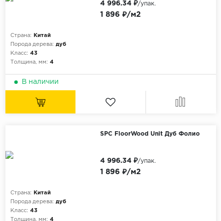
4 996.34 ₽
Без фаски
/упак.
1 896 ₽/м2
Фурнитура для плинтуса
Бренды
Страна:
Китай
MY STEP
Порода дерева:
дуб
Класс:
43
MY FLOOR
Толщина, мм:
4
ROOMS
В наличии
KRONOPOL
BINYL PRO
JOSS BEAUMONT
KASTAMONU
SPC FloorWood Unit Дуб Фолио
MOST FLOORING
4 996.34 ₽
/упак.
CLIX FLOOR
1 896 ₽/м2
SWISS KRONO
TIMBER
Страна:
Китай
Порода дерева:
дуб
ABERHOF
Класс:
43
Толщина, мм:
4