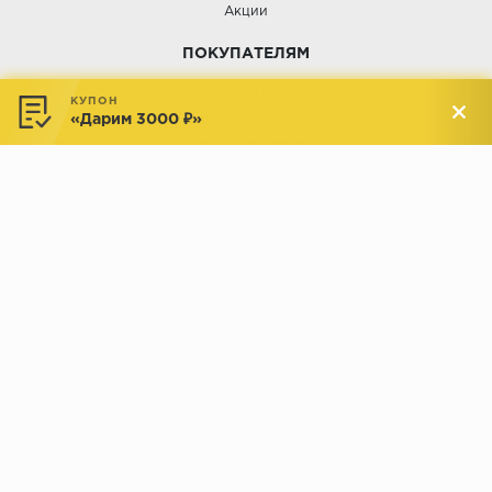
Акции
ПОКУПАТЕЛЯМ
Услуги
КУПОН
«Дарим 3000 ₽»
Доставка и оплата
Обмен и возврат
Новости
АДРЕСА МАГАЗИНОВ:
Менделеева, 137, ТЦ «Радуга»
Менделеева, 158, ТВК «ВДНХ-
секция М16
Дом»
секция 1В6
Индустриальное шоссе, 44/1,
Комсомольская, 112, ТВК
ТВК «РАДУГА ЭКСПО»
«ДОМПРОДОМ»
секция 1В3
секция 1-27