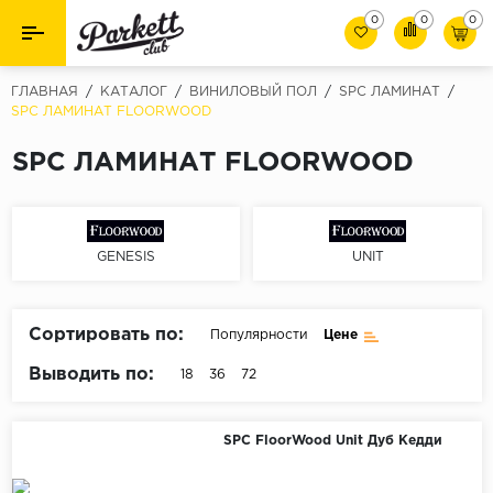
0
0
0
Назад
Назад
ГЛАВНАЯ
/
КАТАЛОГ
/
ВИНИЛОВЫЙ ПОЛ
/
SPC ЛАМИНАТ
/
SPC ЛАМИНАТ FLOORWOOD
Класс
Ламинат
SPC ЛАМИНАТ FLOORWOOD
32 класс
Паркет
33 класс
Виниловый пол (SPC/ПВХ)
34 класс
GENESIS
UNIT
Толшина
Инженерная доска
8мм
Сортировать по:
Материалы для укладки
Популярности
Цене
10мм
Выводить по:
18
36
72
Плинтус
12мм
Фаска
Пороги
SPC FloorWood Unit Дуб Кедди
С фаской
Подложка под паркет и ламинат