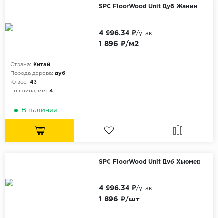
Орех
SPC FloorWood Unit Дуб Жанин
Сосна
4 996.34 ₽
/упак.
Ясень
1 896 ₽/м2
Страна:
Китай
Порода дерева:
дуб
Класс:
43
Толщина, мм:
4
В наличии
SPC FloorWood Unit Дуб Хьюмер
4 996.34 ₽
/упак.
1 896 ₽/шт