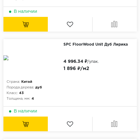
ALPINE FLOOR
ARTEO
В наличии
KRONOTEX
Страна
Бельгия
SPC FloorWood Unit Дуб Лирика
Германия
4 996.34 ₽
/упак.
Китай
1 896 ₽/м2
Польша
Страна:
Китай
Россия
Порода дерева:
дуб
Франция
Класс:
43
Толщина, мм:
4
Порода
В наличии
Дуб
Каштан
Клен