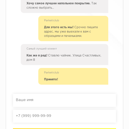
Хочу самое лучшее напольное покрытие.
Так
сложно выбрать…
Parkettclub
Для этого есть мы!
Срочно пишите
адрес, мы уже выехали к вам с
образцами и печеньками.
Самый лучший клиент
Как же я рад!
Ставлю чайник. Улица Счастливых,
дом 8
Parkettclub
Принято!