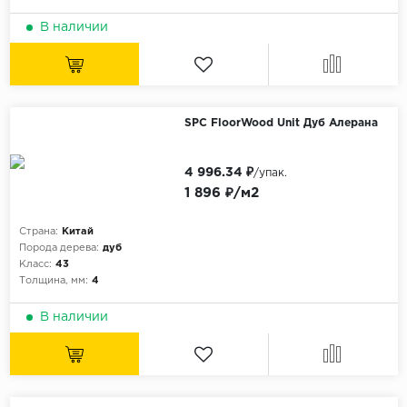
В наличии
SPC FloorWood Unit Дуб Алерана
4 996.34 ₽
/упак.
1 896 ₽/м2
Страна:
Китай
Порода дерева:
дуб
Класс:
43
Толщина, мм:
4
В наличии