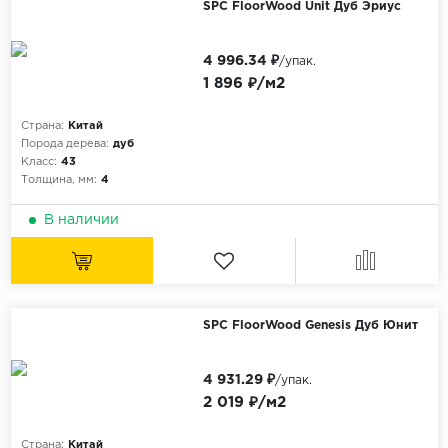
SPC FloorWood Unit Дуб Эриус
4 996.34 ₽
/упак.
1 896 ₽/м2
Страна:
Китай
Порода дерева:
дуб
Класс:
43
Толщина, мм:
4
В наличии
SPC FloorWood Genesis Дуб Юнит
4 931.29 ₽
/упак.
2 019 ₽/м2
Страна:
Китай