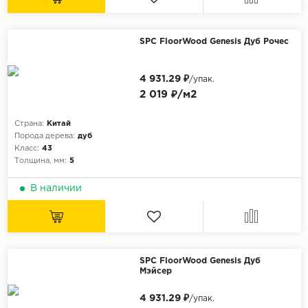
SPC FloorWood Genesis Дуб Рочес
4 931.29 ₽
/упак.
2 019 ₽/м2
Страна:
Китай
Порода дерева:
дуб
Класс:
43
Толщина, мм:
5
В наличии
SPC FloorWood Genesis Дуб
Мэйсер
4 931.29 ₽
/упак.