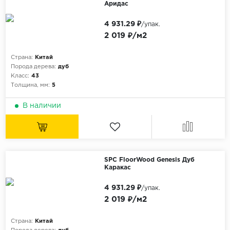
Аридас
4 931.29 ₽
/упак.
2 019 ₽/м2
Страна:
Китай
Порода дерева:
дуб
Класс:
43
Толщина, мм:
5
В наличии
SPC FloorWood Genesis Дуб
Каракас
4 931.29 ₽
/упак.
2 019 ₽/м2
Страна:
Китай