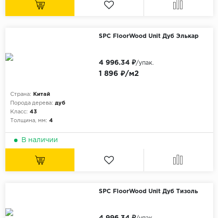
SPC FloorWood Unit Дуб Элькар
4 996.34 ₽
/упак.
1 896 ₽/м2
Страна:
Китай
Порода дерева:
дуб
Класс:
43
Толщина, мм:
4
В наличии
SPC FloorWood Unit Дуб Тизоль
4 996.34 ₽