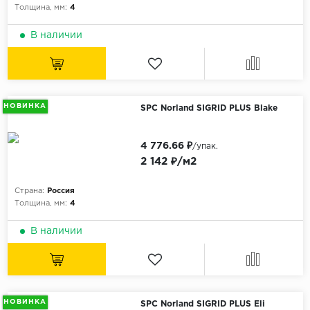
Без фаски
Толщина, мм:
4
Фурнитура для плинтуса
Бренды
В наличии
MY STEP
MY FLOOR
ROOMS
НОВИНКА
SPC Norland SIGRID PLUS Blake
KRONOPOL
BINYL PRO
4 776.66 ₽
/упак.
2 142 ₽/м2
JOSS BEAUMONT
KASTAMONU
Страна:
Россия
Толщина, мм:
4
MOST FLOORING
CLIX FLOOR
В наличии
SWISS KRONO
TIMBER
ABERHOF
НОВИНКА
SPC Norland SIGRID PLUS Eli