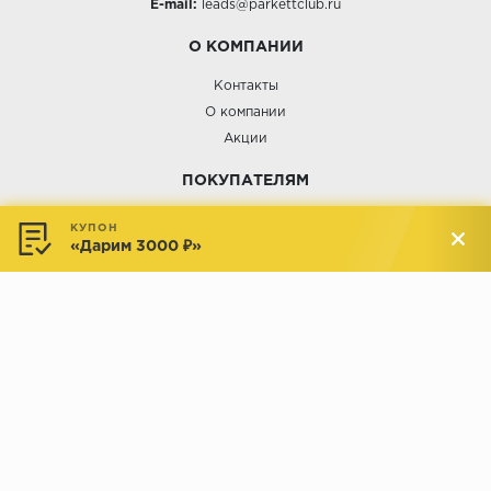
E-mail:
leads@parkettclub.ru
О КОМПАНИИ
Контакты
О компании
Акции
ПОКУПАТЕЛЯМ
Услуги
КУПОН
«Дарим 3000 ₽»
Доставка и оплата
Обмен и возврат
Новости
АДРЕСА МАГАЗИНОВ:
Менделеева, 137, ТЦ «Радуга»
Менделеева, 158, ТВК «ВДНХ-
секция М16
Дом»
секция 1В6
Индустриальное шоссе, 44/1,
Комсомольская, 112, ТВК