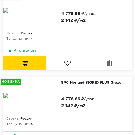
ALPINE FLOOR
ARTEO
4 776.66 ₽
/упак.
KRONOTEX
2 142 ₽/м2
Страна
Страна:
Россия
Толщина, мм:
4
Бельгия
В наличии
Германия
Китай
Польша
Россия
НОВИНКА
SPC Norland SIGRID PLUS Greze
Франция
4 776.66 ₽
/упак.
Порода
2 142 ₽/м2
Дуб
Страна:
Россия
Каштан
Толщина, мм:
4
Клен