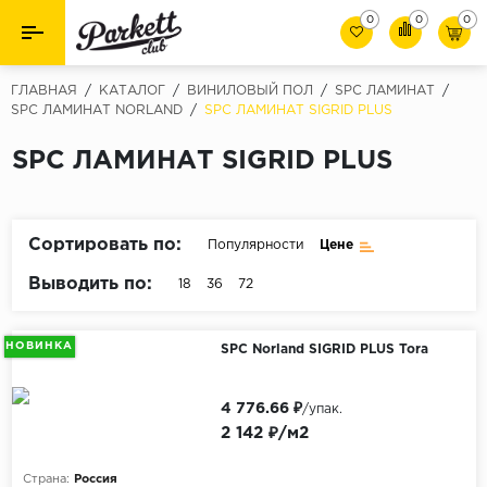
0
0
0
Назад
Назад
ГЛАВНАЯ
/
КАТАЛОГ
/
ВИНИЛОВЫЙ ПОЛ
/
SPC ЛАМИНАТ
/
SPC ЛАМИНАТ NORLAND
/
SPC ЛАМИНАТ SIGRID PLUS
Класс
Ламинат
SPC ЛАМИНАТ SIGRID PLUS
32 класс
Паркет
33 класс
Виниловый пол (SPC/ПВХ)
34 класс
Сортировать по:
Популярности
Цене
Толшина
Инженерная доска
Выводить по:
18
36
72
8мм
Материалы для укладки
10мм
НОВИНКА
SPC Norland SIGRID PLUS Tora
Плинтус
12мм
4 776.66 ₽
/упак.
Фаска
Пороги
2 142 ₽/м2
С фаской
Подложка под паркет и ламинат
Страна:
Россия