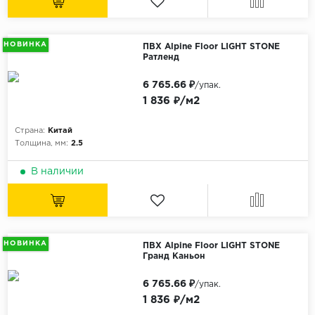
ALPINE FLOOR
ARTEO
НОВИНКА
KRONOTEX
ПВХ Alpine Floor LIGHT STONE
Ратленд
Страна
6 765.66 ₽
/упак.
Бельгия
1 836 ₽/м2
Германия
Страна:
Китай
Китай
Толщина, мм:
2.5
Польша
В наличии
Россия
Франция
Порода
НОВИНКА
ПВХ Alpine Floor LIGHT STONE
Гранд Каньон
Дуб
Каштан
6 765.66 ₽
/упак.
1 836 ₽/м2
Клен