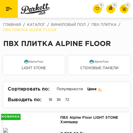
0
0
0
Назад
Назад
ГЛАВНАЯ
/
КАТАЛОГ
/
ВИНИЛОВЫЙ ПОЛ
/
ПВХ ПЛИТКА
/
ПВХ ПЛИТКА ALPINE FLOOR
Класс
Ламинат
ПВХ ПЛИТКА ALPINE FLOOR
32 класс
Паркет
33 класс
Виниловый пол (SPC/ПВХ)
34 класс
LIGHT STONE
СТЕНОВЫЕ ПАНЕЛИ
Толшина
Инженерная доска
8мм
Сортировать по:
Популярности
Цене
Материалы для укладки
10мм
Выводить по:
18
36
72
Плинтус
12мм
Фаска
Пороги
НОВИНКА
ПВХ Alpine Floor LIGHT STONE
Хэмпшир
С фаской
Подложка под паркет и ламинат