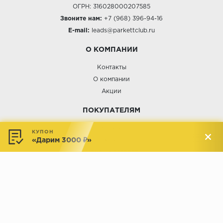
ОГРН: 316028000207585
Звоните нам:
+7 (968) 396-94-16
E-mail:
leads@parkettclub.ru
О КОМПАНИИ
Контакты
О компании
Акции
ПОКУПАТЕЛЯМ
Услуги
КУПОН
«Дарим 3000 ₽»
Доставка и оплата
Обмен и возврат
Новости
АДРЕСА МАГАЗИНОВ:
Менделеева, 137, ТЦ «Радуга»
Менделеева, 158, ТВК «ВДНХ-
секция М16
Дом»