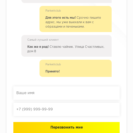
Parkettclub
Для этого есть мы!
Срочно пишите
адрес, мы уже выехали к вам с
образцами и печеньками.
Самый лучший клиент
Как же я рад!
Ставлю чайник. Улица Счастливых,
дом 8
Parkettclub
Принято!