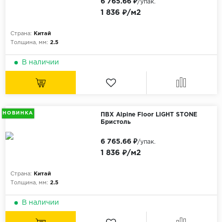
6 765.66 ₽
/упак.
Без фаски
1 836 ₽/м2
Фурнитура для плинтуса
Бренды
Страна:
Китай
MY STEP
Толщина, мм:
2.5
MY FLOOR
В наличии
ROOMS
KRONOPOL
BINYL PRO
НОВИНКА
ПВХ Alpine Floor LIGHT STONE
JOSS BEAUMONT
Бристоль
KASTAMONU
6 765.66 ₽
/упак.
MOST FLOORING
1 836 ₽/м2
CLIX FLOOR
Страна:
Китай
SWISS KRONO
Толщина, мм:
2.5
TIMBER
В наличии
ABERHOF