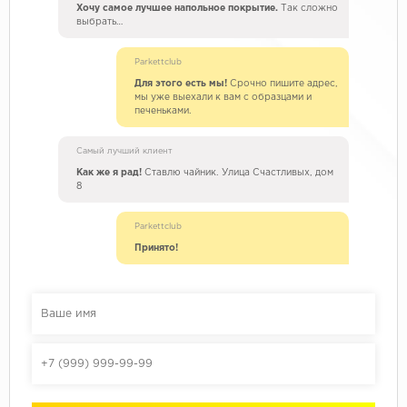
Хочу самое лучшее напольное покрытие.
Так сложно
выбрать…
Parkettclub
Для этого есть мы!
Срочно пишите адрес,
мы уже выехали к вам с образцами и
печеньками.
Самый лучший клиент
Как же я рад!
Ставлю чайник. Улица Счастливых, дом
8
Parkettclub
Принято!