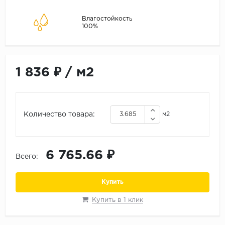
ALPINE FLOOR
ARTEO
Влагостойкость
100%
KRONOTEX
Страна
Бельгия
1 836 ₽
/
м2
Германия
Китай
Количество товара:
м2
Польша
Россия
Франция
6 765.66 ₽
Всего:
Порода
Купить
Дуб
Каштан
Купить в 1 клик
Клен