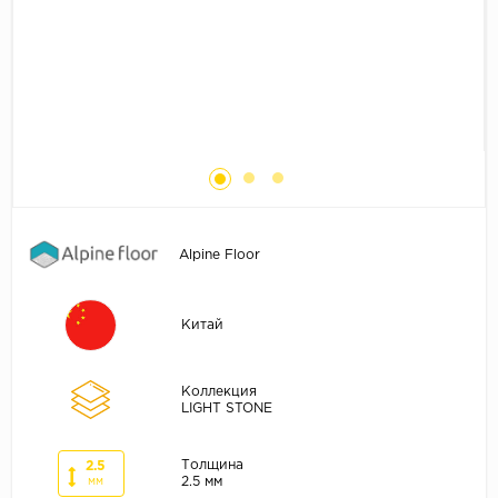
Без фаски
Фурнитура для плинтуса
Бренды
MY STEP
MY FLOOR
ROOMS
KRONOPOL
BINYL PRO
Alpine Floor
JOSS BEAUMONT
KASTAMONU
Китай
MOST FLOORING
CLIX FLOOR
Коллекция
SWISS KRONO
LIGHT STONE
TIMBER
Толщина
2.5
ABERHOF
2.5 мм
мм