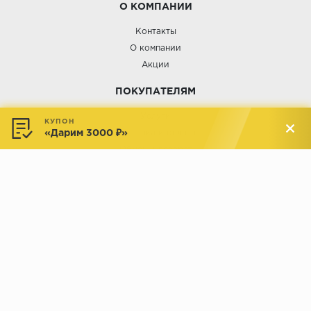
О КОМПАНИИ
Контакты
О компании
Акции
ПОКУПАТЕЛЯМ
Услуги
КУПОН
«Дарим 3000 ₽»
Доставка и оплата
Обмен и возврат
Новости
АДРЕСА МАГАЗИНОВ:
Менделеева, 137, ТЦ «Радуга»
Менделеева, 158, ТВК «ВДНХ-
секция М16
Дом»
секция 1В6
Индустриальное шоссе, 44/1,
Комсомольская, 112, ТВК
ТВК «РАДУГА ЭКСПО»
«ДОМПРОДОМ»
секция 1В3
секция 1-27