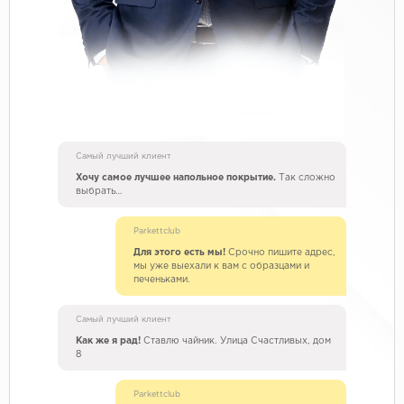
Самый лучший клиент
Хочу самое лучшее напольное покрытие.
Так сложно
выбрать…
Parkettclub
Для этого есть мы!
Срочно пишите адрес,
мы уже выехали к вам с образцами и
печеньками.
Самый лучший клиент
Как же я рад!
Ставлю чайник. Улица Счастливых, дом
8
Parkettclub