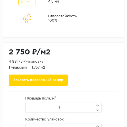
ALPINE FLOOR
4.5 мм
мм
ARTEO
Влагостойкость
KRONOTEX
100%
Страна
Бельгия
Германия
2 750 ₽/м2
Китай
4 831.75 ₽/упаковка
Польша
1 упаковка = 1.757 м2
Россия
Заказать бесплатный замер
Франция
Порода
2
Площадь пола, м
Дуб
Каштан
Количество упаковок:
Клен