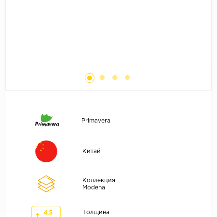
Без фаски
Фурнитура для плинтуса
Бренды
MY STEP
MY FLOOR
ROOMS
KRONOPOL
BINYL PRO
JOSS BEAUMONT
Primavera
KASTAMONU
MOST FLOORING
Китай
CLIX FLOOR
SWISS KRONO
Коллекция
Modena
TIMBER
ABERHOF
Толщина
4.5