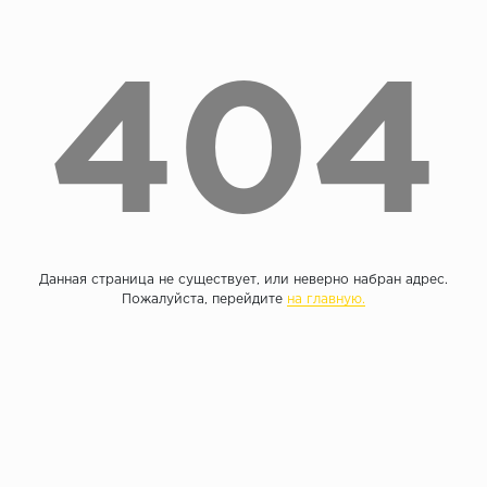
Без фаски
Фурнитура для плинтуса
Бренды
404
MY STEP
MY FLOOR
ROOMS
KRONOPOL
BINYL PRO
JOSS BEAUMONT
Данная страница не существует, или неверно набран адрес.
KASTAMONU
Пожалуйста, перейдите
на главную.
MOST FLOORING
CLIX FLOOR
SWISS KRONO
TIMBER
ABERHOF