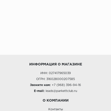
ALPINE FLOOR
ARTEO
KRONOTEX
Страна
Бельгия
Германия
Китай
Польша
ИНФОРМАЦИЯ О МАГАЗИНЕ
Россия
Франция
ИНН: 027417965039
ОГРН: 316028000207585
Порода
Звоните нам:
+7 (968) 396-94-16
Дуб
E-mail:
leads@parkettclub.ru
Каштан
О КОМПАНИИ
Клен
Контакты