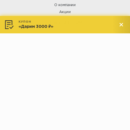
Орех
О компании
Акции
Сосна
Ясень
КУПОН
ПОКУПАТЕЛЯМ
«Дарим 3000 ₽»
Услуги
Доставка и оплата
Обмен и возврат
Новости
АДРЕСА МАГАЗИНОВ:
Менделеева, 137, ТЦ «Радуга»
Менделеева, 158, ТВК «ВДНХ-
секция М16
Дом»
секция 1В6
Индустриальное шоссе, 44/1,
Комсомольская, 112, ТВК
ТВК «РАДУГА ЭКСПО»
«ДОМПРОДОМ»
секция 1В3
секция 1-27