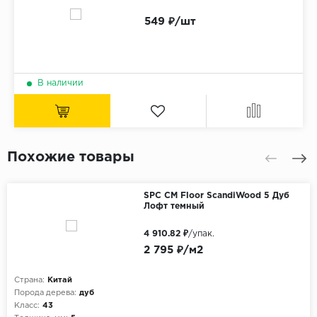
549 ₽/шт
В наличии
Похожие товары
SPC CM Floor ScandiWood 5 Дуб
Лофт темный
4 910.82 ₽
/упак.
2 795 ₽/м2
Страна:
Китай
Порода дерева:
дуб
Класс:
43