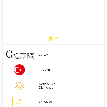
Без фаски
Фурнитура для плинтуса
Бренды
MY STEP
MY FLOOR
ROOMS
KRONOPOL
BINYL PRO
Calitex
JOSS BEAUMONT
KASTAMONU
Турция
MOST FLOORING
CLIX FLOOR
Коллекция
SWISS KRONO
Diamonds
TIMBER
34
ABERHOF
34 класс
класс