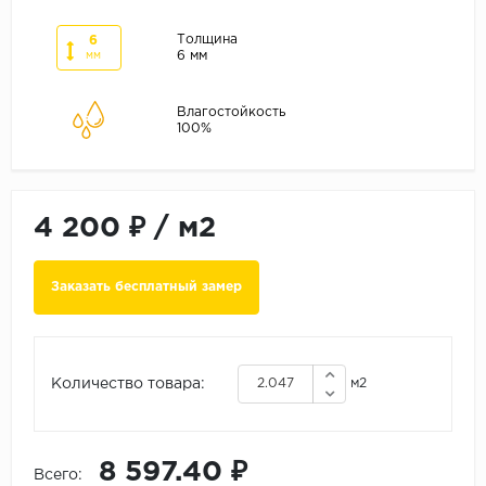
ALPINE FLOOR
ARTEO
Толщина
6
6 мм
мм
KRONOTEX
Влагостойкость
Страна
100%
Бельгия
Германия
Китай
4 200 ₽
/
м2
Польша
Россия
Заказать бесплатный замер
Франция
Порода
Количество товара:
м2
Дуб
Каштан
Клен
8 597.40 ₽
Всего: