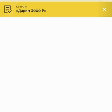
Услуги
КУПОН
«Дарим 3000 ₽»
Доставка и оплата
Обмен и возврат
Новости
АДРЕСА МАГАЗИНОВ:
Менделеева, 137, ТЦ «Радуга»
Менделеева, 158, ТВК «ВДНХ-
секция М16
Дом»
секция 1В6
Индустриальное шоссе, 44/1,
Комсомольская, 112, ТВК
ТВК «РАДУГА ЭКСПО»
«ДОМПРОДОМ»
секция 1В3
секция 1-27
© 2019 - 2026 parkettclub.ru