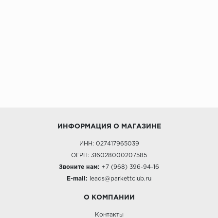
ALPINE FLOOR
ARTEO
KRONOTEX
Страна
Бельгия
Германия
Китай
Польша
ИНФОРМАЦИЯ О МАГАЗИНЕ
Россия
Франция
ИНН: 027417965039
ОГРН: 316028000207585
Порода
Звоните нам:
+7 (968) 396-94-16
Дуб
E-mail:
leads@parkettclub.ru
Каштан
О КОМПАНИИ
Клен
Контакты