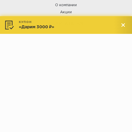
Орех
О компании
Акции
Сосна
Ясень
КУПОН
ПОКУПАТЕЛЯМ
«Дарим 3000 ₽»
Услуги
Доставка и оплата
Обмен и возврат
Новости
АДРЕСА МАГАЗИНОВ:
Менделеева, 137, ТЦ «Радуга»
Менделеева, 158, ТВК «ВДНХ-
секция М16
Дом»
секция 1В6
Индустриальное шоссе, 44/1,
Комсомольская, 112, ТВК
ТВК «РАДУГА ЭКСПО»
«ДОМПРОДОМ»
секция 1В3
секция 1-27