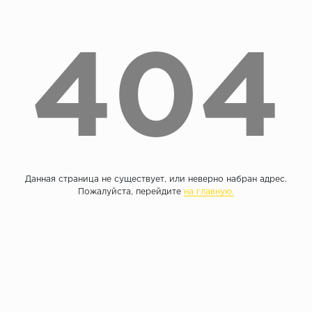
Без фаски
Фурнитура для плинтуса
Бренды
404
MY STEP
MY FLOOR
ROOMS
KRONOPOL
BINYL PRO
JOSS BEAUMONT
Данная страница не существует, или неверно набран адрес.
KASTAMONU
Пожалуйста, перейдите
на главную.
MOST FLOORING
CLIX FLOOR
SWISS KRONO
TIMBER
ABERHOF