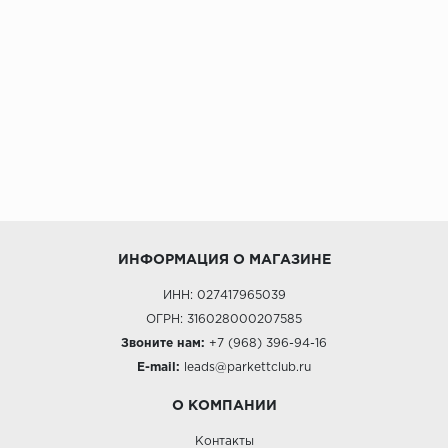
ALPINE FLOOR
ARTEO
KRONOTEX
Страна
Бельгия
Германия
Китай
Польша
ИНФОРМАЦИЯ О МАГАЗИНЕ
Россия
Франция
ИНН: 027417965039
ОГРН: 316028000207585
Порода
Звоните нам:
+7 (968) 396-94-16
Дуб
E-mail:
leads@parkettclub.ru
Каштан
О КОМПАНИИ
Клен
Контакты