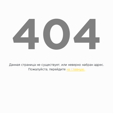
Без фаски
Фурнитура для плинтуса
Бренды
404
MY STEP
MY FLOOR
ROOMS
KRONOPOL
BINYL PRO
JOSS BEAUMONT
Данная страница не существует, или неверно набран адрес.
KASTAMONU
Пожалуйста, перейдите
на главную.
MOST FLOORING
CLIX FLOOR
SWISS KRONO
TIMBER
ABERHOF