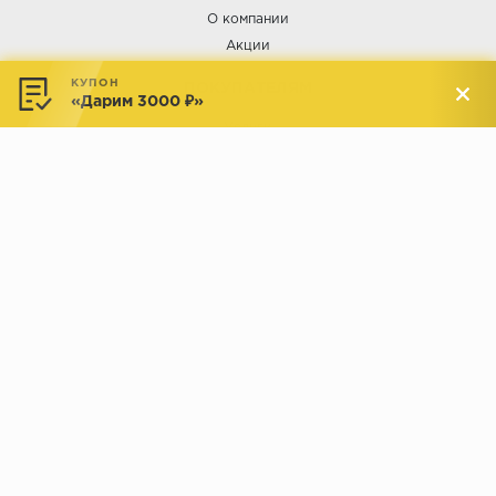
Орех
О компании
Акции
Сосна
Ясень
КУПОН
ПОКУПАТЕЛЯМ
«Дарим 3000 ₽»
Услуги
Доставка и оплата
Обмен и возврат
Новости
АДРЕСА МАГАЗИНОВ:
Менделеева, 137, ТЦ «Радуга»
Менделеева, 158, ТВК «ВДНХ-
секция М16
Дом»
секция 1В6
Индустриальное шоссе, 44/1,
Комсомольская, 112, ТВК
ТВК «РАДУГА ЭКСПО»
«ДОМПРОДОМ»
секция 1В3
секция 1-27