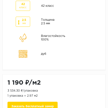
ALPINE FLOOR
42
42 класс
класс
ARTEO
KRONOTEX
Толщина
2.5
2.5 мм
мм
Страна
Бельгия
Влагостойкость
100%
Германия
Китай
дуб
Польша
Россия
Франция
Порода
1 190 ₽/м2
Дуб
3 534.30 ₽/упаковка
Каштан
1 упаковка = 2.97 м2
Клен
Заказать бесплатный замер