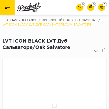
0
0
0
Назад
Назад
ГЛАВНАЯ
/
КАТАЛОГ
/
ВИНИЛОВЫЙ ПОЛ
/
LVT ЛАМИНАТ
/
LVT ICON BLACK LVT ДУБ САЛЬВАТОРЕ/OAK SALVATORE
Класс
Ламинат
32 класс
LVT ICON BLACK LVT Дуб
Паркет
33 класс
Сальваторе/Oak Salvatore
Виниловый пол (SPC/ПВХ)
34 класс
Толшина
Инженерная доска
8мм
Материалы для укладки
10мм
Плинтус
12мм
Фаска
Пороги
С фаской
Подложка под паркет и ламинат