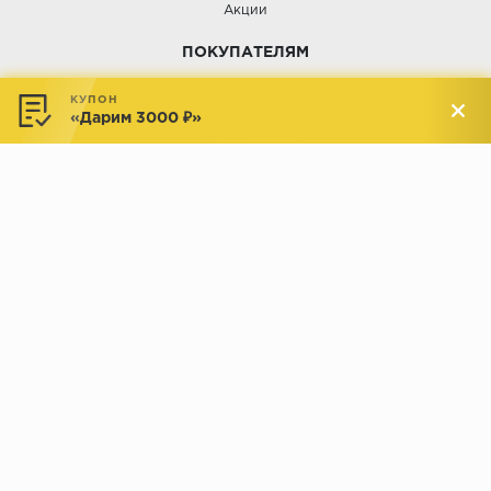
Акции
ПОКУПАТЕЛЯМ
Услуги
КУПОН
«Дарим 3000 ₽»
Доставка и оплата
Обмен и возврат
Новости
АДРЕСА МАГАЗИНОВ:
Менделеева, 137, ТЦ «Радуга»
Менделеева, 158, ТВК «ВДНХ-
секция М16
Дом»
секция 1В6
Индустриальное шоссе, 44/1,
Комсомольская, 112, ТВК
ТВК «РАДУГА ЭКСПО»
«ДОМПРОДОМ»
секция 1В3
секция 1-27