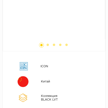
Без фаски
Фурнитура для плинтуса
Бренды
MY STEP
MY FLOOR
ROOMS
KRONOPOL
BINYL PRO
JOSS BEAUMONT
KASTAMONU
ICON
MOST FLOORING
CLIX FLOOR
Китай
SWISS KRONO
TIMBER
Коллекция
BLACK LVT
ABERHOF