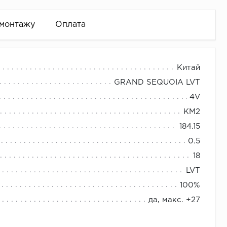
 монтажу
Оплата
Китай
GRAND SEQUOIA LVT
спускается до пола).
4V
азработанных для безупречного сочетания
 и т.д.)
КМ2
ть необходимое количество плинтуса.
184.15
е пространство в оазис роскоши и комфорта.
0.5
18
интуса)
LVT
100%
да, макс. +27