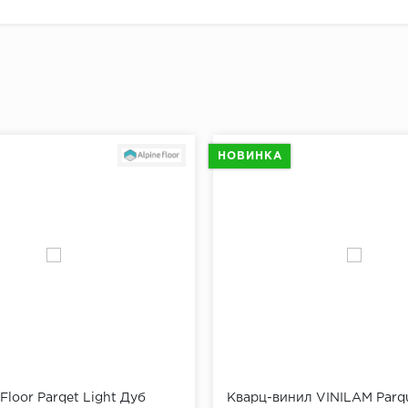
ь плинтус к стене и убедиться, что он плотно прилегает
плинтуса от угла отмерить 5-7 см и сделать отметку для
й отметки отмерить еще 40 см и поставить следующую 
"Доставка и оплата"
ть отметки по всему периметру помещения.
ах при помощи перфоратора просверлить отверстия, вс
ь плинтус к стене, разметить на нем будущие отверстия
НОВИНКА
ить плинтус.
щи шуруповерта завернуть саморезы через плинтус в д
Floor Parqet Light Дуб
Кварц-винил VINILAM Parq