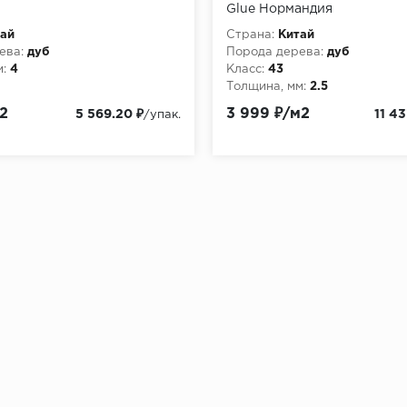
Glue Нормандия
ай
Страна:
Китай
ева:
дуб
Порода дерева:
дуб
:
4
Класс:
43
Толщина, мм:
2.5
2
3 999 ₽/м2
5 569.20 ₽
11 43
/упак.