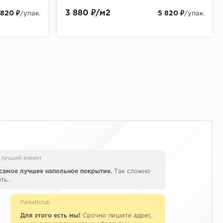
3 880 ₽/м2
 820 ₽
5 820 ₽
/упак.
/упак.
 лучший клиент
самое лучшее напольное покрытие.
Так сложно
ать…
Parkettclub
Для этого есть мы!
Срочно пишите адрес,