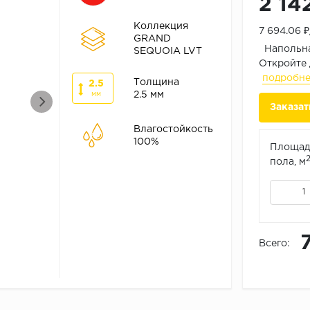
2 14
Коллекция
7 694.06 
GRAND
Напольная
SEQUOIA LVT
Откройте 
подробн
Толщина
2.5
2.5 мм
мм
Заказат
Влагостойкость
100%
Площад
пола, м
Всего: