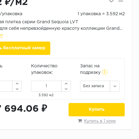
2 ₽/м2
₽/упаковка
1 упаковка = 3.592 м2
 плитка серии Grand Sequoia LVT
для себя непревзойденную красоту коллекции Grand...
ее
ь бесплатный замер
ь
Количество
Запас на
i
2
упаковок:
подрезку
Без запаса
3.592 м2
7 694.06 ₽
Купить
Купить в 1 клик