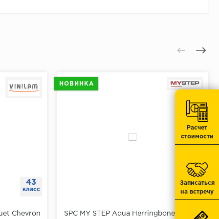
 к поверхности.
 отверстия.
отметку.
тавить дюбеля.
.
НОВИНКА
юбеля.
Расчет
стоимости
43
43
Записаться
класс
класс
на встречу
uet Chevron
SPC MY STEP Aqua Herringbone 5mm