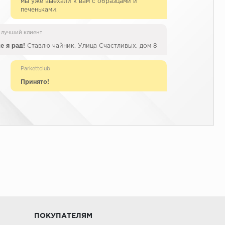
мы уже выехали к вам с образцами и
печеньками.
 лучший клиент
е я рад!
Ставлю чайник. Улица Счастливых, дом 8
Parkettclub
Принято!
ПОКУПАТЕЛЯМ