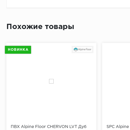
Приложит
По длине 
От перво
Похожие товары
Простави
В отметк
Приложит
НОВИНКА
Просверл
При помо
ПВХ Alpine Floor CHERVON LVT Дуб
SPC Alpine 