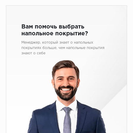
ALPINE FLOOR
ARTEO
KRONOTEX
Вам помочь выбрать
Страна
напольное покрытие?
Бельгия
Менеджер, который знает о напольных
покрытиях больше, чем напольные покрытия
Германия
знают о себе
Китай
Польша
Россия
Франция
Порода
Дуб
Каштан
Клен