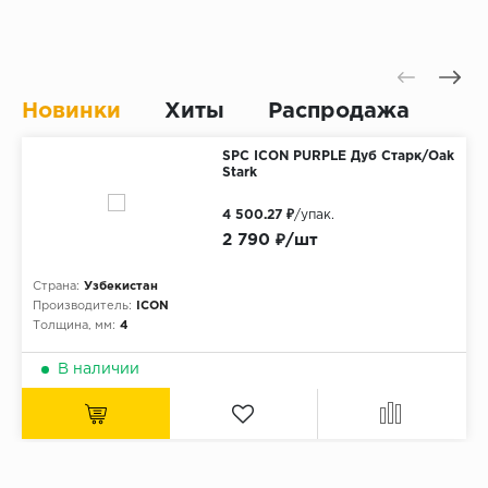
Без фаски
Фурнитура для плинтуса
Бренды
MY STEP
Новинки
Хиты
Распродажа
MY FLOOR
ROOMS
SPC ICON PURPLE Дуб Старк/Oak
Stark
KRONOPOL
4 500.27 ₽
/упак.
BINYL PRO
2 790 ₽/шт
JOSS BEAUMONT
Страна:
Узбекистан
KASTAMONU
Производитель:
ICON
MOST FLOORING
Толщина, мм:
4
CLIX FLOOR
В наличии
SWISS KRONO
TIMBER
ABERHOF