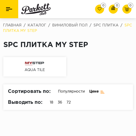
0
0
0
Назад
Назад
ГЛАВНАЯ
/
КАТАЛОГ
/
ВИНИЛОВЫЙ ПОЛ
/
SPC ПЛИТКА
/
SPC
ПЛИТКА MY STEP
Класс
Ламинат
SPC ПЛИТКА MY STEP
32 класс
Паркет
33 класс
Виниловый пол (SPC/ПВХ)
34 класс
AQUA TILE
Толшина
Инженерная доска
8мм
Сортировать по:
Популярности
Цене
Материалы для укладки
10мм
Выводить по:
18
36
72
Плинтус
12мм
Фаска
Пороги
С фаской
Подложка под паркет и ламинат