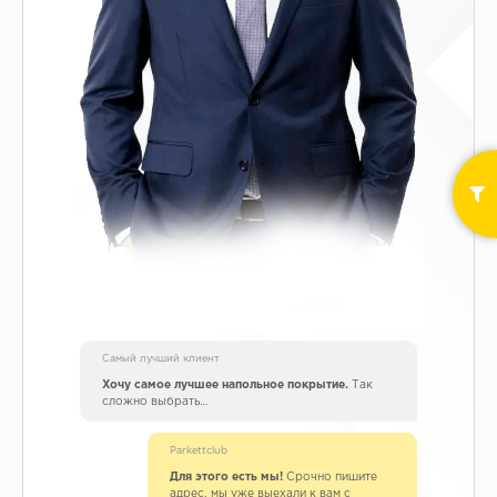
Орех
Сосна
Ясень
Самый лучший клиент
Хочу самое лучшее напольное покрытие.
Так
сложно выбрать…
Parkettclub
Для этого есть мы!
Срочно пишите
адрес, мы уже выехали к вам с