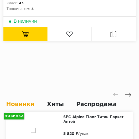
Без фаски
Класс:
43
Толщина, мм:
4
Фурнитура для плинтуса
Бренды
В наличии
MY STEP
MY FLOOR
ROOMS
KRONOPOL
BINYL PRO
JOSS BEAUMONT
KASTAMONU
MOST FLOORING
CLIX FLOOR
Новинки
Хиты
Распродажа
SWISS KRONO
НОВИНКА
SPC Alpine Floor Титан Паркет
TIMBER
Антей
ABERHOF
5 820 ₽
/упак.