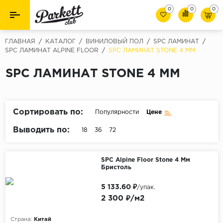
0
0
0
Назад
Назад
ГЛАВНАЯ
/
КАТАЛОГ
/
ВИНИЛОВЫЙ ПОЛ
/
SPC ЛАМИНАТ
/
SPC ЛАМИНАТ ALPINE FLOOR
/
SPC ЛАМИНАТ STONE 4 ММ
Класс
Ламинат
SPC ЛАМИНАТ STONE 4 ММ
32 класс
Паркет
33 класс
Виниловый пол (SPC/ПВХ)
34 класс
Сортировать по:
Популярности
Цене
Толшина
Инженерная доска
Выводить по:
18
36
72
8мм
Материалы для укладки
10мм
SPC Alpine Floor Stone 4 Мм
Бристоль
Плинтус
12мм
5 133.60 ₽
/упак.
Фаска
Пороги
2 300 ₽/м2
С фаской
Подложка под паркет и ламинат
Страна:
Китай