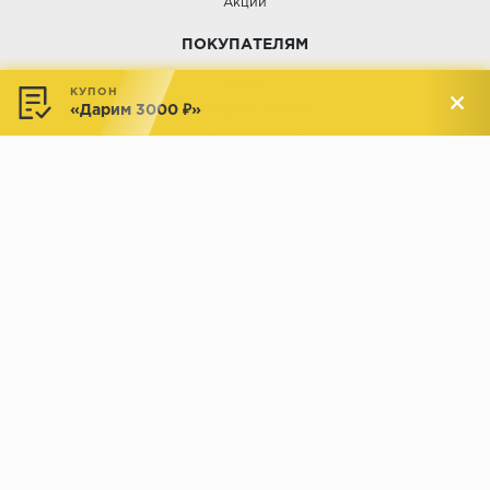
Акции
ПОКУПАТЕЛЯМ
Услуги
КУПОН
«Дарим 3000 ₽»
Доставка и оплата
Обмен и возврат
Новости
АДРЕСА МАГАЗИНОВ:
Менделеева, 137, ТЦ «Радуга»
Менделеева, 158, ТВК «ВДНХ-
секция М16
Дом»
секция 1В6
Индустриальное шоссе, 44/1,
Комсомольская, 112, ТВК
ТВК «РАДУГА ЭКСПО»
«ДОМПРОДОМ»
секция 1В3
секция 1-27