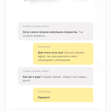
Самый лучший клиент
Хочу самое лучшее напольное покрытие.
Так
сложно выбрать…
Parkettclub
Для этого есть мы!
Срочно пишите
адрес, мы уже выехали к вам с
образцами и печеньками.
Самый лучший клиент
Как же я рад!
Ставлю чайник. Улица Счастливых,
дом 8
Parkettclub
Принято!