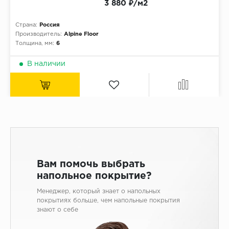
ALPINE FLOOR
3 880 ₽/м2
ARTEO
Страна:
Россия
KRONOTEX
Производитель:
Alpine Floor
Толщина, мм:
6
Страна
В наличии
Бельгия
Германия
Китай
Польша
Россия
Франция
Вам помочь выбрать
Порода
напольное покрытие?
Дуб
Менеджер, который знает о напольных
покрытиях больше, чем напольные покрытия
Каштан
знают о себе
Клен