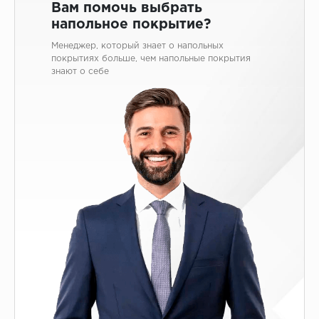
ALPINE FLOOR
Вам помочь выбрать
напольное покрытие?
ARTEO
Менеджер, который знает о напольных
KRONOTEX
покрытиях больше, чем напольные покрытия
знают о себе
Страна
Бельгия
Германия
Китай
Польша
Россия
Франция
Порода
Дуб
Каштан
Клен