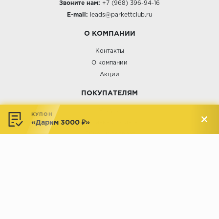
Звоните нам:
+7 (968) 396-94-16
E-mail:
leads@parkettclub.ru
О КОМПАНИИ
Контакты
О компании
Акции
ПОКУПАТЕЛЯМ
Услуги
КУПОН
«Дарим 3000 ₽»
Доставка и оплата
Обмен и возврат
Новости
АДРЕСА МАГАЗИНОВ:
Менделеева, 137, ТЦ «Радуга»
Менделеева, 158, ТВК «ВДНХ-
секция М16
Дом»
секция 1В6