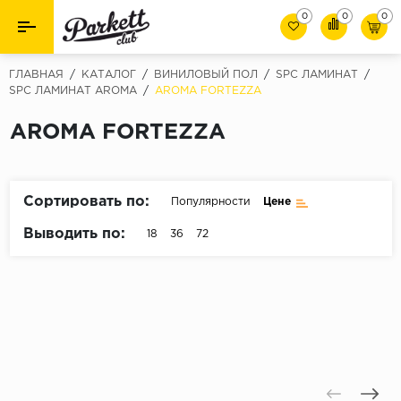
0
0
0
Назад
Назад
ГЛАВНАЯ
/
КАТАЛОГ
/
ВИНИЛОВЫЙ ПОЛ
/
SPC ЛАМИНАТ
/
SPC ЛАМИНАТ AROMA
/
AROMA FORTEZZA
Класс
Ламинат
AROMA FORTEZZA
32 класс
Паркет
33 класс
Виниловый пол (SPC/ПВХ)
34 класс
Сортировать по:
Популярности
Цене
Толшина
Инженерная доска
Выводить по:
18
36
72
8мм
Материалы для укладки
10мм
Плинтус
12мм
Фаска
Пороги
С фаской
Подложка под паркет и ламинат