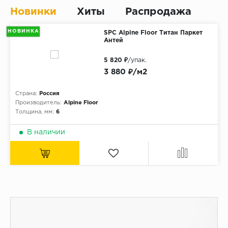
Без фаски
Новинки
Хиты
Распродажа
Фурнитура для плинтуса
Бренды
НОВИНКА
SPC Alpine Floor Титан Паркет
Антей
MY STEP
MY FLOOR
5 820 ₽
/упак.
3 880 ₽/м2
ROOMS
KRONOPOL
Страна:
Россия
Производитель:
Alpine Floor
BINYL PRO
Толщина, мм:
6
JOSS BEAUMONT
В наличии
KASTAMONU
MOST FLOORING
CLIX FLOOR
SWISS KRONO
TIMBER
ABERHOF