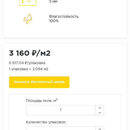
ALPINE FLOOR
5 мм
мм
ARTEO
Влагостойкость
KRONOTEX
100%
Страна
Бельгия
Германия
3 160 ₽/м2
Китай
6 617.04 ₽/упаковка
Польша
1 упаковка = 2.094 м2
Россия
Заказать бесплатный замер
Франция
Порода
2
Площадь пола, м
Дуб
Каштан
Количество упаковок:
Клен