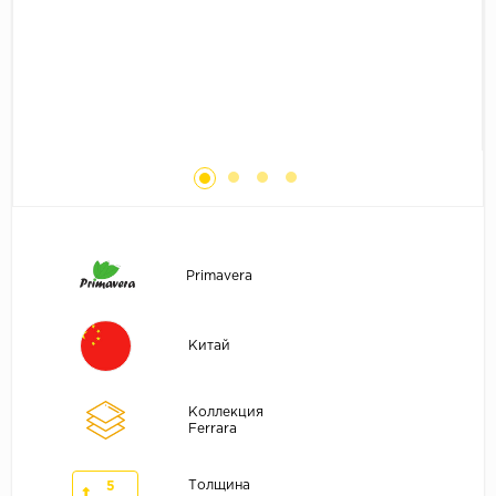
Без фаски
Фурнитура для плинтуса
Бренды
MY STEP
MY FLOOR
ROOMS
KRONOPOL
BINYL PRO
JOSS BEAUMONT
Primavera
KASTAMONU
MOST FLOORING
Китай
CLIX FLOOR
SWISS KRONO
Коллекция
Ferrara
TIMBER
ABERHOF
Толщина
5