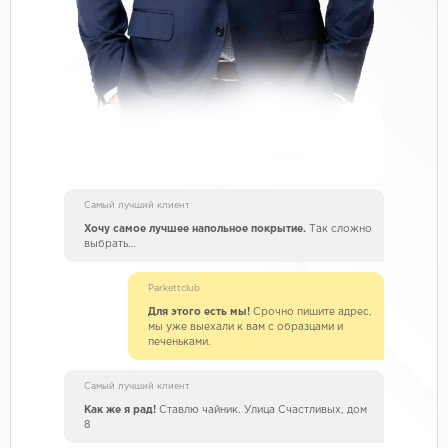
Самый лучший клиент
Хочу самое лучшее напольное покрытие.
Так сложно
выбрать…
Parkettclub
Для этого есть мы!
Срочно пишите адрес,
мы уже выехали к вам с образцами и
печеньками.
Самый лучший клиент
Как же я рад!
Ставлю чайник. Улица Счастливых, дом
8