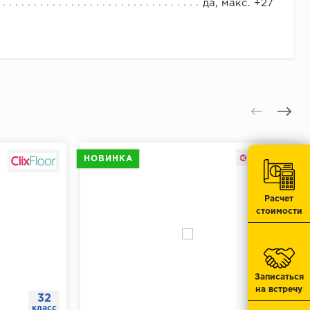
 к поверхности.
да, макс. +27
 отверстия.
отметку.
тавить дюбеля.
.
юбеля.
НОВИНКА
Расчет
стоимости
Записаться
на встречу
32
33
класс
класс