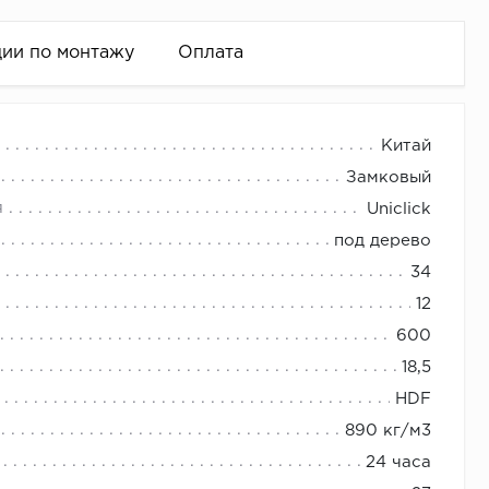
ии по монтажу
Оплата
 две толщины напольного покрытия в одном
Китай
Замковый
спускается до пола).
я
Uniclick
у — от классического до современного.
 и т.д.)
под дерево
ть необходимое количество плинтуса.
34
12
600
интуса)
18,5
HDF
890 кг/м3
24 часа