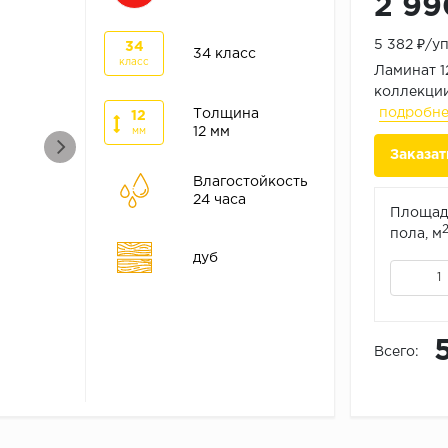
2 99
5 382 ₽/у
34
34 класс
класс
Ламинат 1
коллекции
подробн
Толщина
12
12 мм
мм
Заказат
Влагостойкость
24 часа
Площад
пола, м
дуб
Всего: