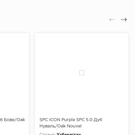
уб Бове/Oak
SPC ICON Purple SPC 5.0 Дуб
Нувель/Oak Nouvel
Страна:
Узбекистан