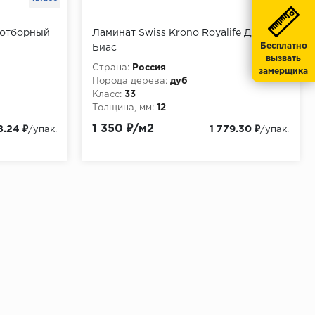
б отборный
Ламинат Swiss Krono Royalife Дуб
Бесплатно
Биас
вызвать
Страна:
Россия
замерщика
Порода дерева:
дуб
Класс:
33
Толщина, мм:
12
1 350 ₽/м2
8.24 ₽
1 779.30 ₽
/упак.
/упак.