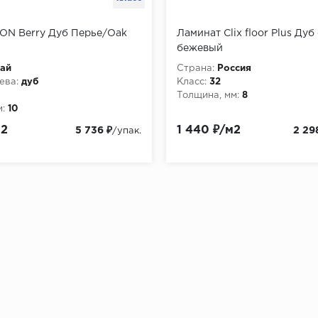
CON Berry Дуб Перье/Oak
Ламинат Clix floor Plus Ду
бежевый
ай
Страна:
Россия
ева:
дуб
Класс:
32
Толщина, мм:
8
:
10
м2
1 440 ₽/м2
5 736 ₽
2 29
/упак.