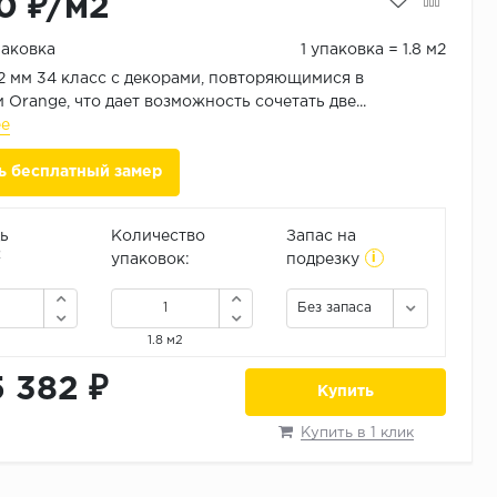
0 ₽/м2
паковка
1 упаковка = 1.8 м2
2 мм 34 класс с декорами, повторяющимися в
 Orange, что дает возможность сочетать две...
ее
ь бесплатный замер
ь
Количество
Запас на
i
2
упаковок:
подрезку
Без запаса
1.8 м2
5 382 ₽
Купить
Купить в 1 клик