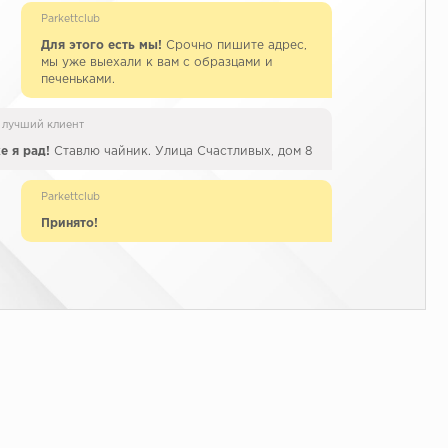
Parkettclub
Для этого есть мы!
Срочно пишите адрес,
мы уже выехали к вам с образцами и
печеньками.
 лучший клиент
е я рад!
Ставлю чайник. Улица Счастливых, дом 8
Parkettclub
Принято!