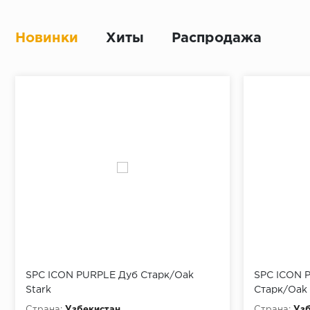
Новинки
Хиты
Распродажа
SPC ICON PURPLE Дуб Старк/Oak
SPC ICON P
Stark
Старк/Oak 
Страна:
Узбекистан
Страна:
Узб