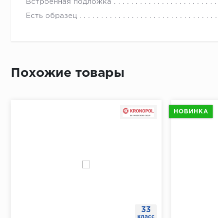
Приложит
Встроенная подложка
По длине 
Есть образец
От перво
Простави
В отметк
Похожие товары
Приложит
Просверл
При помо
НОВИНКА
33
класс