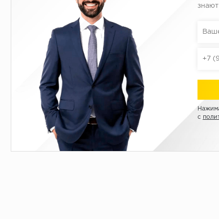
знают
Нажима
с
поли