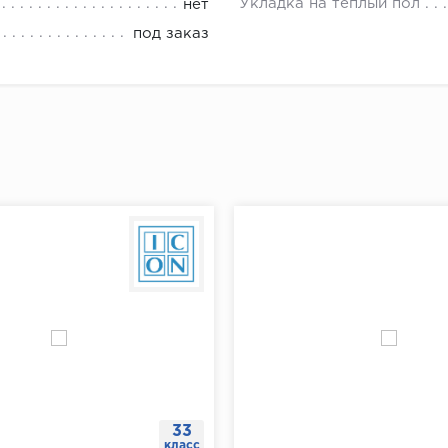
ь плинтус к стене и убедиться, что он плотно прилегает
Укладка на теплый пол
нет
плинтуса от угла отмерить 5-7 см и сделать отметку для
под заказ
й отметки отмерить еще 40 см и поставить следующую 
"Доставка и оплата"
ть отметки по всему периметру помещения.
ах при помощи перфоратора просверлить отверстия, вс
ь плинтус к стене, разметить на нем будущие отверстия
ить плинтус.
щи шуруповерта завернуть саморезы через плинтус в д
33
класс