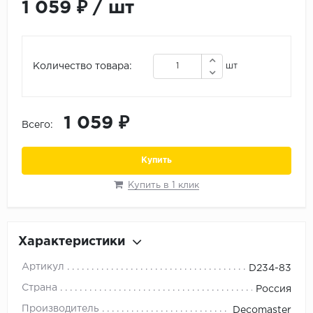
ALPINE FLOOR
1 059 ₽
/
шт
ARTEO
KRONOTEX
Количество товара:
шт
Страна
Бельгия
Германия
1 059 ₽
Всего:
Китай
Купить
Польша
Россия
Купить в 1 клик
Франция
Порода
Характеристики
Дуб
Артикул
D234-83
Каштан
Страна
Россия
Клен
Производитель
Decomaster