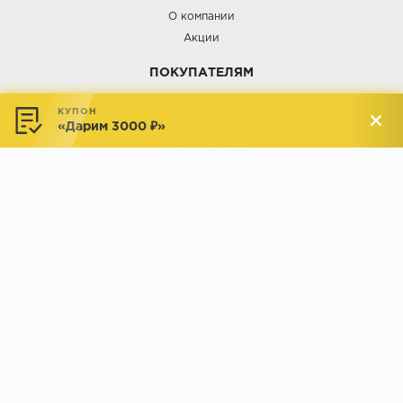
О компании
Акции
ПОКУПАТЕЛЯМ
Услуги
КУПОН
«Дарим 3000 ₽»
Доставка и оплата
Обмен и возврат
Новости
АДРЕСА МАГАЗИНОВ:
Менделеева, 137, ТЦ «Радуга»
Менделеева, 158, ТВК «ВДНХ-
секция М16
Дом»
секция 1В6
Индустриальное шоссе, 44/1,
Комсомольская, 112, ТВК
ТВК «РАДУГА ЭКСПО»
«ДОМПРОДОМ»
секция 1В3
секция 1-27