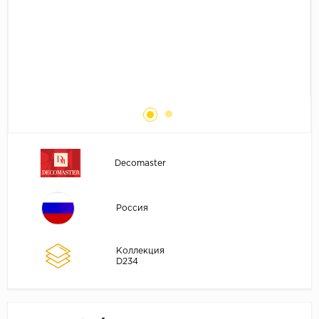
Без фаски
Фурнитура для плинтуса
Бренды
MY STEP
MY FLOOR
ROOMS
KRONOPOL
BINYL PRO
Decomaster
JOSS BEAUMONT
KASTAMONU
Россия
MOST FLOORING
CLIX FLOOR
Коллекция
SWISS KRONO
D234
TIMBER
ABERHOF